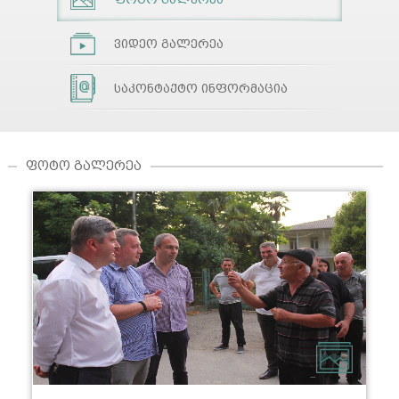
ვიდეო გალერეა
საკონტაქტო ინფორმაცია
ᲤᲝᲢᲝ ᲒᲐᲚᲔᲠᲔᲐ