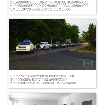
ᲖᲣᲒᲓᲘᲓᲘᲡ ᲛᲣᲜᲘᲪᲘᲞᲐᲚᲘᲢᲔᲢᲨᲘ, ᲤᲐᲠᲝᲡᲐᲜᲐᲡ
ᲡᲐᲬᲘᲜᲐᲐᲦᲛᲓᲔᲒᲝ ᲦᲝᲜᲘᲡᲫᲘᲔᲑᲔᲑᲡ, ᲡᲣᲠᲡᲐᲗᲘᲡ
ᲔᲠᲝᲕᲜᲣᲚᲘ ᲡᲐᲐᲒᲔᲜᲢᲝᲡ ᲣᲤᲠᲝᲡᲘᲡ
ᲛᲝᲐᲓᲒᲘᲚᲔ ᲖᲣᲠᲐᲑ ᲚᲘᲞᲐᲠᲢᲘᲐ, ᲖᲣᲒᲓᲘᲓᲘᲡ
ᲐᲮᲚᲐᲓᲐᲠᲩᲔᲣᲚᲘ ᲛᲔᲠᲘ ᲒᲔᲒᲐ ᲨᲔᲜᲒᲔᲚᲘᲐ,
ᲡᲐᲙᲝᲝᲠᲓᲘᲜᲐᲪᲘᲝ ᲛᲐᲠᲗᲕᲘᲡ ᲪᲔᲜᲢᲠᲘᲡ
ᲮᲔᲚᲛᲫᲦᲕᲐᲜᲔᲚᲘ ᲚᲐᲨᲐ ᲨᲐᲚᲐᲛᲑᲔᲠᲘᲫᲔ,
ᲡᲣᲠᲡᲐᲗᲘᲡ ᲔᲠᲝᲕᲜᲣᲚᲘ ᲡᲐᲐᲒᲔᲜᲢᲝᲡᲐ ᲓᲐ
ᲐᲓᲒᲘᲚᲝᲑᲠᲘᲕᲘ ᲗᲕᲘᲗᲛᲛᲐᲠᲗᲕᲔᲚᲝᲑᲔᲑᲘᲡ
ᲬᲐᲠᲛᲝᲛᲐᲓᲒᲔᲜᲚᲔᲑᲗᲐᲜ ᲔᲠᲗᲐᲓ ᲒᲐᲔᲪᲜᲔᲜ ᲓᲐ
ᲐᲓᲒᲘᲚᲝᲑᲠᲘᲕ ᲛᲝᲡᲐᲮᲚᲔᲝᲑᲐᲡ ᲨᲔᲮᲕᲓᲜᲔᲜ.
ᲗᲔᲠᲛᲣᲚᲘ ᲜᲘᲡᲚᲘᲡ ᲢᲔᲥᲜᲝᲚᲝᲒᲘᲘᲗ
ᲓᲐᲛᲣᲨᲐᲕᲓᲐ ᲨᲔᲛᲓᲔᲒᲘ ᲡᲝᲤᲚᲔᲑᲘ:
ᲡᲐᲛᲔᲒᲠᲔᲚᲝᲡ ᲠᲔᲒᲘᲝᲜᲨᲘ, ᲖᲣᲒᲓᲘᲓᲘᲡ
ᲛᲣᲜᲘᲪᲘᲞᲐᲚᲘᲢᲔᲢᲘᲡ ᲔᲠᲒᲔᲢᲘᲡ, ᲝᲠᲣᲚᲣᲡ ᲓᲐ
ᲪᲕᲐᲜᲔᲡ ᲐᲓᲛᲘᲜᲘᲡᲢᲠᲐᲪᲘᲣᲚᲘ ᲔᲠᲗᲔᲣᲚᲔᲑᲘ.
ᲒᲣᲠᲘᲘᲡ ᲠᲔᲒᲘᲝᲜᲨᲘ, ᲩᲝᲮᲐᲢᲐᲣᲠᲘᲡ
ᲛᲣᲜᲘᲪᲘᲞᲐᲚᲘᲢᲔᲢᲘᲡ ᲡᲝᲤᲔᲚᲘ ᲨᲣᲐ ᲐᲛᲐᲦᲚᲔᲑᲐ.