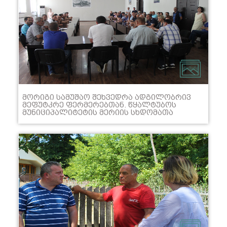
ᲛᲝᲠᲘᲒᲘ ᲡᲐᲛᲣᲨᲐᲝ ᲨᲔᲮᲕᲔᲓᲠᲐ ᲐᲓᲒᲘᲚᲝᲑᲠᲘᲕ
ᲛᲔᲤᲣᲢᲙᲠᲔ ᲤᲔᲠᲛᲔᲠᲔᲑᲗᲐᲜ. ᲬᲧᲐᲚᲢᲣᲑᲝᲡ
ᲛᲣᲜᲘᲪᲘᲞᲐᲚᲘᲢᲔᲢᲘᲡ ᲛᲔᲠᲘᲘᲡ ᲡᲮᲓᲝᲛᲐᲗᲐ
ᲓᲐᲠᲑᲐᲖᲨᲘ, ᲐᲓᲒᲘᲚᲝᲑᲠᲘᲕ ᲛᲔᲤᲣᲢᲙᲠᲔ
ᲤᲔᲠᲛᲔᲠᲔᲑᲗᲐᲜ ᲛᲝᲠᲘᲒᲘ ᲡᲐᲛᲣᲨᲐᲝ ᲨᲔᲮᲕᲔᲓᲠᲐ
ᲒᲐᲘᲛᲐᲠᲗᲐ, ᲡᲐᲓᲐᲪ ᲐᲖᲘᲣᲠ ᲤᲐᲠᲝᲡᲐᲜᲐᲡ
ᲡᲐᲬᲘᲜᲐᲐᲦᲛᲓᲒᲔᲝ ᲦᲝᲜᲘᲡᲫᲘᲔᲑᲔᲑᲘᲡ
ᲛᲘᲛᲓᲘᲜᲐᲠᲔᲝᲑᲐᲖᲔ ᲓᲐ ᲤᲣᲢᲙᲠᲘᲡ ᲓᲐᲪᲕᲘᲡ
ᲡᲐᲙᲘᲗᲮᲔᲑᲖᲔ ᲘᲛᲡᲯᲔᲚᲔᲡ. ᲛᲔᲤᲣᲢᲙᲠᲔ
ᲤᲔᲠᲛᲔᲠᲔᲑᲛᲐ, ᲛᲝᲜᲘᲢᲝᲠᲘᲜᲒᲘᲡ ᲯᲒᲣᲤᲘᲡ
ᲬᲔᲕᲠᲔᲑᲘᲡᲒᲐᲜ ᲓᲐ ᲡᲣᲠᲡᲐᲗᲘᲡ ᲔᲠᲝᲕᲜᲣᲚᲘ
ᲡᲐᲐᲒᲔᲜᲢᲝᲡ ᲬᲐᲠᲛᲝᲛᲐᲓᲒᲔᲜᲚᲔᲑᲘᲡᲒᲐᲜ,
ᲛᲘᲛᲓᲘᲜᲐᲠᲔ ᲓᲐ ᲓᲐᲒᲔᲒᲛᲘᲚ ᲦᲝᲜᲘᲡᲫᲘᲔᲑᲔᲑᲘᲡ
ᲨᲔᲡᲐᲮᲔᲑ ᲓᲔᲢᲐᲚᲣᲠᲘ ᲘᲜᲤᲝᲠᲛᲐᲪᲘᲐ
ᲛᲝᲘᲡᲛᲘᲜᲔᲡ. ᲛᲔᲤᲣᲢᲙᲠᲔᲔᲑᲘ ᲐᲪᲮᲐᲓᲔᲑᲔᲜ, ᲠᲝᲛ
ᲡᲐᲮᲔᲚᲛᲬᲘᲤᲝᲛ ᲛᲐᲗᲘ ᲘᲜᲢᲔᲠᲔᲡᲔᲑᲘ
ᲒᲐᲘᲗᲕᲐᲚᲘᲡᲬᲘᲜᲐ ᲓᲐ ᲔᲠᲗᲝᲑᲚᲘᲕᲘ
ᲙᲝᲛᲞᲚᲔᲥᲡᲣᲠᲘ ᲛᲘᲓᲒᲝᲛᲘᲗ, ᲤᲣᲢᲙᲐᲠᲘ