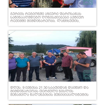
ᲛᲐᲥᲡᲘᲛᲐᲚᲣᲠᲐᲓ ᲘᲥᲜᲔᲑᲐ ᲓᲐᲪᲣᲚᲘ.
ᲒᲣᲠᲘᲘᲡ ᲠᲔᲒᲘᲝᲜᲨᲘ ᲐᲖᲘᲣᲠᲘ ᲤᲐᲠᲝᲡᲐᲜᲐᲡ
ᲡᲐᲬᲘᲜᲐᲐᲦᲛᲓᲔᲒᲝ ᲦᲝᲜᲘᲡᲫᲘᲔᲑᲔᲑᲘ ᲐᲥᲢᲘᲣᲠ
ᲠᲔᲟᲘᲛᲨᲘ ᲛᲘᲛᲓᲘᲜᲐᲠᲔᲝᲑᲡ. ᲚᲐᲜᲩᲮᲣᲗᲘᲡ,
ᲩᲝᲮᲐᲢᲐᲣᲠᲘᲡᲐ ᲓᲐ ᲝᲖᲣᲠᲒᲔᲗᲘᲡ
ᲛᲣᲜᲘᲪᲘᲞᲐᲚᲘᲢᲔᲢᲔᲑᲨᲘ, ᲡᲐᲙᲐᲠᲛᲘᲓᲐᲛᲝ
ᲤᲐᲠᲗᲝᲑᲔᲑᲘ ᲗᲔᲠᲛᲣᲚᲘ ᲜᲘᲡᲚᲘᲡ
ᲢᲔᲥᲜᲝᲚᲝᲒᲘᲘᲗ ᲘᲜᲢᲔᲜᲘᲡᲣᲠᲐᲓ ᲛᲣᲨᲐᲕᲓᲔᲑᲐ.
ᲛᲔᲤᲣᲢᲙᲠᲔ ᲤᲔᲠᲛᲔᲠᲔᲑᲘᲡ ᲒᲐᲜᲪᲮᲐᲓᲔᲑᲘᲗ,
ᲬᲐᲛᲚᲝᲑᲘᲗᲘ ᲦᲝᲜᲘᲡᲫᲘᲔᲑᲔᲑᲘ ᲛᲐᲗ
ᲡᲝᲤᲚᲔᲑᲨᲘ, ᲣᲡᲐᲤᲠᲗᲮᲝᲔᲑᲘᲡ ᲬᲔᲡᲔᲑᲘᲡ
ᲓᲐᲪᲕᲘᲗ ᲛᲘᲛᲓᲘᲜᲐᲠᲔᲝᲑᲡ ᲓᲐ
ᲒᲐᲗᲕᲐᲚᲘᲡᲬᲘᲜᲔᲑᲣᲚᲘᲐ ᲧᲕᲔᲚᲐ ᲞᲘᲠᲝᲑᲐ, ᲠᲐᲪ
ᲒᲣᲚᲘᲡᲮᲛᲝᲑᲡ ᲤᲣᲢᲙᲠᲘᲡ ᲛᲐᲥᲡᲘᲛᲐᲚᲣᲠ
ᲓᲐᲪᲕᲐᲡ.
ᲓᲦᲔᲡ, 9 ᲘᲕᲜᲘᲡᲡ 21:30 ᲡᲐᲐᲗᲘᲓᲐᲜ ᲓᲐᲘᲬᲧᲝ ᲓᲐ
ᲛᲘᲛᲓᲘᲜᲐᲠᲔᲝᲑᲡ ᲗᲔᲠᲛᲣᲚᲘ ᲜᲘᲡᲚᲘᲡ
ᲨᲔᲬᲐᲛᲕᲚᲐ ᲬᲐᲚᲔᲜᲯᲘᲮᲘᲡ ᲛᲣᲜᲘᲪᲘᲞᲐᲚᲘᲢᲔᲢᲘᲡ
ᲐᲓᲛᲘᲜᲘᲡᲢᲠᲐᲪᲘᲣᲚ ᲔᲠᲗᲔᲣᲚᲔᲑᲨᲘ ᲚᲘᲐᲨᲘ,
ᲛᲣᲟᲐᲕᲐᲨᲘ, ᲤᲐᲮᲣᲚᲐᲜᲡᲐ ᲓᲐ ᲭᲐᲚᲔᲨᲘ.