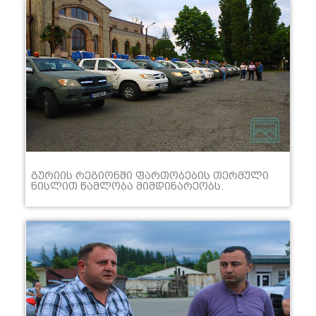
ᲨᲔᲬᲐᲛᲕᲚᲘᲡ ᲞᲠᲝᲪᲔᲡᲡ ᲐᲓᲒᲘᲚᲖᲔ ᲓᲐᲔᲡᲬᲠᲜᲔᲜ
ᲬᲐᲚᲔᲜᲯᲘᲮᲘᲡ ᲛᲣᲜᲘᲪᲘᲞᲐᲚᲘᲢᲔᲢᲘᲡ ᲛᲔᲠᲘ ᲑᲔᲡᲘᲙ
ᲤᲐᲠᲪᲕᲐᲜᲘᲐ ᲓᲐ ᲛᲔᲠᲘᲡ ᲛᲝᲐᲓᲒᲘᲚᲔ
ᲡᲔᲕᲔᲠᲘᲐᲜᲔ ᲨᲔᲠᲝᲖᲘᲐ. ᲣᲡᲐᲤᲠᲗᲮᲝᲔᲑᲘᲡ
ᲓᲐᲪᲕᲘᲡ ᲛᲘᲖᲜᲘᲗ ᲙᲘ ᲐᲓᲒᲘᲚᲝᲑᲠᲘᲕ
ᲛᲝᲡᲐᲮᲚᲔᲝᲑᲐᲡ, ᲤᲐᲠᲝᲡᲐᲜᲐᲡᲗᲐᲜ ᲑᲠᲫᲝᲚᲘᲡ
ᲡᲐᲙᲝᲝᲠᲓᲘᲜᲐᲪᲘᲝ ᲛᲐᲠᲗᲕᲘᲡ ᲪᲔᲜᲢᲠᲘ,
ᲗᲔᲠᲛᲣᲚᲘ ᲜᲘᲡᲚᲘᲗ ᲬᲐᲛᲚᲝᲑᲘᲡ ᲨᲔᲡᲐᲮᲔᲑ,
ᲡᲐᲢᲔᲚᲔᲤᲝᲜᲝ ᲒᲖᲐᲕᲜᲘᲚᲘᲡ ᲛᲔᲨᲕᲔᲝᲑᲘᲗ 24
ᲡᲐᲐᲗᲘᲗ ᲐᲓᲠᲔ ᲐᲤᲠᲗᲮᲘᲚᲔᲑᲡ.
ᲦᲝᲜᲘᲡᲫᲘᲔᲑᲔᲑᲘ ᲛᲔᲤᲣᲢᲙᲠᲔᲔᲑᲘᲡ
ᲘᲜᲢᲔᲠᲔᲡᲔᲑᲘᲡ ᲒᲐᲗᲕᲐᲚᲘᲡᲬᲘᲜᲔᲑᲘᲗ ᲘᲒᲔᲒᲛᲔᲑᲐ,
ᲠᲐᲗᲐ ᲛᲐᲥᲡᲘᲛᲐᲚᲣᲠᲐᲓ ᲘᲧᲝᲡ ᲓᲐᲪᲣᲚᲘ
ᲤᲣᲢᲙᲐᲠᲘ.
ᲒᲣᲠᲘᲘᲡ ᲠᲔᲒᲘᲝᲜᲨᲘ ᲤᲐᲠᲗᲝᲑᲔᲑᲘᲡ ᲗᲔᲠᲛᲣᲚᲘ
ᲜᲘᲡᲚᲘᲗ ᲬᲐᲛᲚᲝᲑᲐ ᲛᲘᲛᲓᲘᲜᲐᲠᲔᲝᲑᲡ.