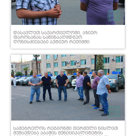
ᲓᲐᲡᲐᲕᲚᲔᲗ ᲡᲐᲥᲐᲠᲗᲕᲔᲚᲝᲨᲘ, ᲐᲖᲘᲣᲠ
ᲤᲐᲠᲝᲡᲐᲜᲐᲡ ᲡᲐᲬᲘᲜᲐᲐᲦᲛᲓᲒᲔᲝ
ᲦᲝᲜᲘᲡᲫᲘᲔᲑᲔᲑᲘ ᲐᲥᲢᲘᲣᲠ ᲠᲔᲟᲘᲛᲨᲘ
ᲛᲘᲛᲓᲘᲜᲐᲠᲔᲝᲑᲡ.
ᲡᲐᲛᲔᲒᲠᲔᲚᲝᲡ ᲠᲔᲒᲘᲝᲜᲨᲘ ᲗᲔᲠᲛᲣᲚᲘ ᲜᲘᲡᲚᲘᲗ
ᲛᲣᲨᲐᲕᲓᲔᲑᲐ ᲐᲑᲐᲨᲘᲡ ᲛᲣᲜᲘᲪᲘᲞᲐᲚᲘᲢᲔᲢᲘᲡ